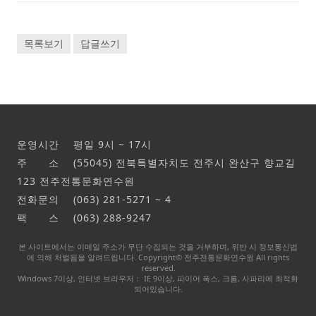
목록보기
답글쓰기
운영시간 평일 9시 ~ 17시
주 소 (55045) 전북특별자치도 전주시 완산구 향교길
123 전주전통문화연수원
전화문의 (063) 281-5271 ~ 4
팩 스 (063) 288-9247
본 사이트에서는 이메일 주소가 무단 수집되는 것을 거부하며, 위반 시 정보통신법
에 의해 처벌됨을 알려드립니다. Copyright© 전주전통문화연수원 All rights
reserved.
Windows 7
이상
,
인터넷 브라우저：
IE 9
이상
,
파이어 폭스
,
크롬
,
사파리에 최적화
되어있습니다
.