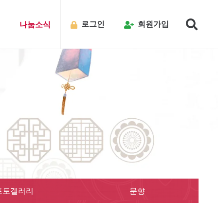
로그인
회원가입
내
나눔소식
포토갤러리
문향