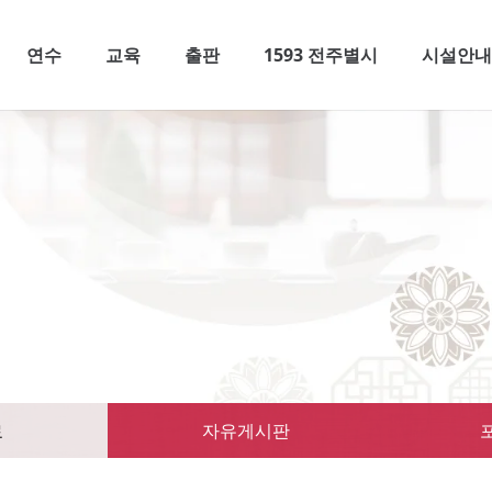
연수
교육
출판
1593 전주별시
시설안
료
자유게시판