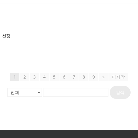
수 선정
1
2
3
4
5
6
7
8
9
»
마지막
검색