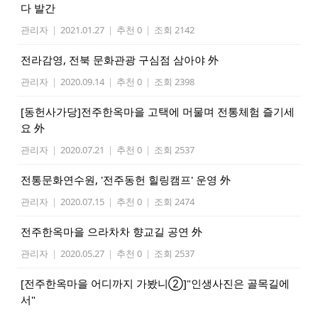
다 발간
관리자
|
2021.01.27
|
추천 0
|
조회 2142
전라감영, 전북 문화관광 구심점 삼아야 外
관리자
|
2020.09.14
|
추천 0
|
조회 2398
[동헌사가당]전주한옥마을 고택에 머물며 전통체험 즐기세
요 外
관리자
|
2020.07.21
|
추천 0
|
조회 2537
전통문화연수원, '전주동헌 힐링캠프' 운영 外
관리자
|
2020.07.15
|
추천 0
|
조회 2474
전주한옥마을 으라차차 향교길 공연 外
관리자
|
2020.05.27
|
추천 0
|
조회 2537
[전주한옥마을 어디까지 가봤니②]"인생사진은 골목길에
서"