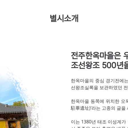
별시소개
전주한옥마을은 
조선왕조 500년
한옥마을의 중심 경기전에는 
선왕조실록을 보관하였던 전
한옥마을 동쪽에 위치한 오목
駐畢遺址)’라는 고종의 글을
이는 1380년 태조 이성계