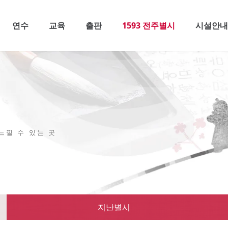
연수
교육
출판
1593 전주별시
시설안
느낄 수 있는 곳
지난별시