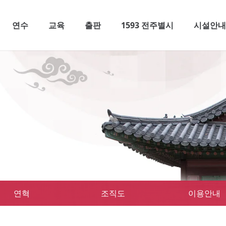
연수
교육
출판
1593 전주별시
시설안
느낄 수 있는 곳
연혁
조직도
이용안내