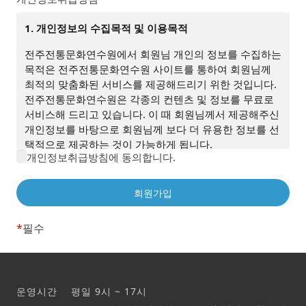
1. 개인정보의 수집목적 및 이용목적
전주전통문화연수원에서 회원님 개인의 정보를 수집하는
목적은 전주전통문화연수원 사이트를 통하여 회원님께
최적의 맞춤화된 서비스를 제공해드리기 위한 것입니다.
전주전통문화연수원은 각종의 컨텐츠 및 정보를 무료로
서비스해 드리고 있습니다. 이 때 회원님께서 제공해주신
개인정보를 바탕으로 회원님께 보다 더 유용한 정보를 선
택적으로 제공하는 것이 가능하게 됩니다.
개인정보취급방침에 동의합니다.
(1) 전주전통문화연수원은 다음과 같은 목적을 위하여 개
인정보를 수집하고 있습니다.
1) 서비스제공을 위한 계약의 성립(본인식별 및 본인의사
확인)
*
필수
2) 기타 새로운 서비스, 신상품이나 이벤트 정보 안내
(2) 단, 이용자의 기본적 인권 침해의 우려가 있는 민감한
개인정보(인종 및 민족, 사상 및 신조, 본적지, 정치적 성
향 및 범죄기록, 건강상태 및 성생활등)는 수집하지 않습
운영시간 평일 9시 ~ 17시
니다.